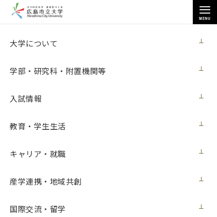
MENU
お知らせ
大学について
学部・研究科・附置機関等
入試情報
教育・学生生活
トップページ
>
お知らせ
>
2024年度 学生表彰式を行いました（３月27日更新）
キャリア・就職
2024年度 学生表彰式を行いました（３月
27日更新）
産学連携・地域共創
ニュース
2025年3月27日（木）
国際交流・留学