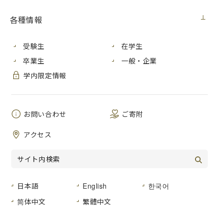
各種情報
2024年度 学生表彰式を行いました
この度、優れた学術研究活動、課外活動、社会活動等の功績
受験生
在学生
が認められた学生31名および学生団体９団体を対象として、
卒業生
一般・企業
学生表彰式を執り行いました。
2024年度卒業生・修了生（学生21名および学生団体４団体）
学内限定情報
には、３月24日の卒業・修了祝賀会の中で表彰し、同日、在
校生の受賞者にも表彰しました。
学長からは、受賞者の功績を称えるとともに、今後の益々の
お問い合わせ
ご寄附
活躍を期待して祝辞が述べられました。
また、表彰には、広島市立大学後援会から副賞が添えられて
アクセス
おります。
2024年度学生表彰受賞者一覧
日本語
English
한국어
简体中文
繁體中文
学生表彰式の様子