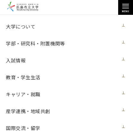
MENU
お知らせ
大学について
学部・研究科・附置機関等
入試情報
教育・学生生活
トップページ
>
お知らせ
>
2023年度（令和５年度）卒業式を行いました
2023年度（令和５年度）卒業式を行いまし
キャリア・就職
た
産学連携・地域共創
ニュース
2024年3月27日（水）
国際交流・留学