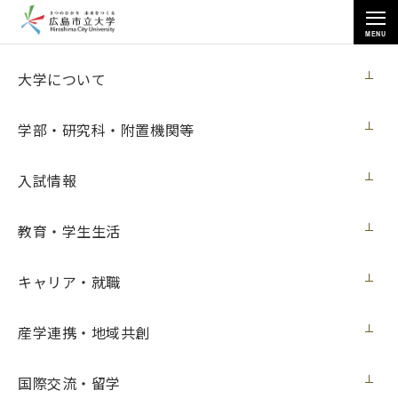
MENU
お知らせ
大学について
学部・研究科・附置機関等
入試情報
教育・学生生活
トップページ
>
お知らせ
>
大学構内の梅が見頃を迎えています
大学構内の梅が見頃を迎えています
キャリア・就職
ニュース
2024年3月7日（木）
産学連携・地域共創
国際交流・留学