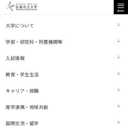
MENU
お知らせ
大学について
学部・研究科・附置機関等
入試情報
教育・学生生活
トップページ
>
お知らせ
>
【1月22日 月曜日 16：40～】基町プロジェクトについて広島ホームテレ
ビ「ピタニュー」で放送されます（1月22日更新）
キャリア・就職
【1月22日 月曜日 16：40～】基町プロジ
産学連携・地域共創
ェクトについて広島ホームテレビ「ピタニ
ュー」で放送されます（1月22日更新）
国際交流・留学