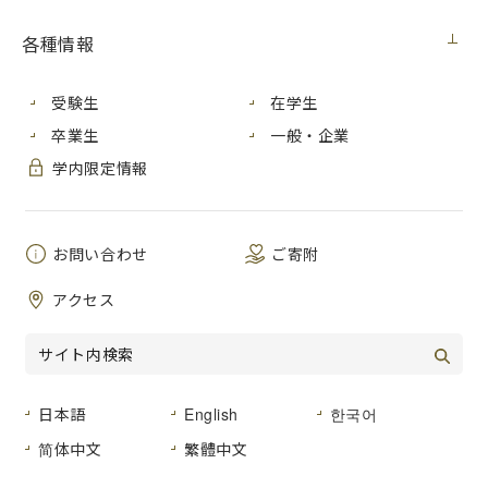
メディア・受賞
2024年1月22日（月）
各種情報
基町プロジェクトについて、広島ホームテレビ「ピタニュ
受験生
在学生
ー」内で放送されますので、ぜひご覧ください。
卒業生
一般・企業
学内限定情報
【放送予定】
広島ホームテレビ「ピタニュー」
日時：2024年1月22日 月曜日 16：40～19：00
（注：生放送のため延期または中止になる可能性がありま
お問い合わせ
ご寄附
す。）
アクセス
「基町プロジェクト」については
こちら
日本語
English
한국어
お問い合わせ先
简体中文
繁體中文
広島市立大学社会連携センター