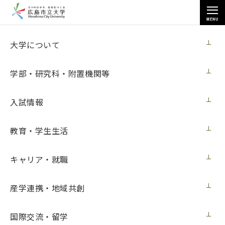
MENU
お知らせ
大学について
学部・研究科・附置機関等
入試情報
教育・学生生活
トップページ
>
お知らせ
>
芸術学部美術学科日本画専攻の教員・学生・卒業生らの展示が多数開催
（１月19日更新）
キャリア・就職
芸術学部美術学科日本画専攻の教員・学
産学連携・地域共創
生・卒業生らの展示が多数開催（１月19日
更新）
国際交流・留学