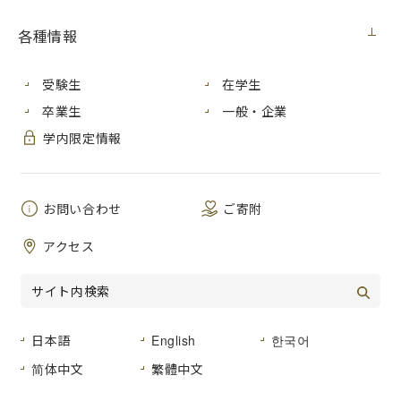
展覧会
2024年1月19日（金）
各種情報
芸術学部美術学科の卒業生・学生らが多数出品している「再
受験生
在学生
興第108回院展」が、
卒業生
一般・企業
福屋八丁堀本店で開催されています。
学内限定情報
再興第108回院展（広島展）
会期：2024年１月18日 木曜日〜１月23日 火曜日
お問い合わせ
ご寄附
入場時間：10:30〜18:30
（最終日は17:00まで）
会場：
福屋八丁堀本店 ８階催場（第１会場）、７階催場（第
アクセス
２会場）（広島市中区胡町６-26）
入場料：一般・大学生800円、高校生以下無料、
ちゅーピーくらぶ会員証ご提示により、
２
名まで
200
円の割
引 、
障がい者手帳をご提示の方は、ご本人と同伴者
１
名まで無料
日本語
English
한국어
主催：中国新聞社、日本美術院
简体中文
繁體中文