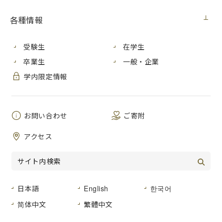
メディア・受賞
2024年1月12日（金）
各種情報
2023年１月８日 日曜日に開催された公益社団法人日本中国
受験生
在学生
友好協会主催の「第40回全日本中国語スピーチコンテスト全
卒業生
一般・企業
国大会」において、国際学部卒業生の平田藍菜さんが１位を
学内限定情報
受賞しました。
受賞コメント
お問い合わせ
ご寄附
大学在学時の2015年９月から10ヵ月間、中国の協定校「国際
関係学院」に交換留学しました。その後中国語学習を継続
アクセス
し、卒業後に４年間、予選に当たる都道府県大会に出場、
2023年１月に東京で行われた全国大会で１位入賞、併せて中
国教育部賞を受賞することができました。在学時、ヴェール
先生のゼミでジェンダーを研究したことを機に社会学に興味
を持ち、今回「中国の社会問題と女性記者」をテーマにスピ
日本語
English
한국어
ーチ原稿を作成しました。広島市立大学で学んだ経験を生か
简体中文
繁體中文
し受賞することができ、とても嬉しく思います。