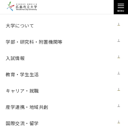
MENU
お知らせ
大学について
学部・研究科・附置機関等
入試情報
教育・学生生活
トップページ
>
お知らせ
>
国際学部卒業生の平田藍菜さんが「第40回全日本中国語スピーチコンテ
スト全国大会」で受賞（１月12日更新）
キャリア・就職
国際学部卒業生の平田藍菜さんが「第40回
産学連携・地域共創
全日本中国語スピーチコンテスト全国大
会」で受賞（１月12日更新）
国際交流・留学