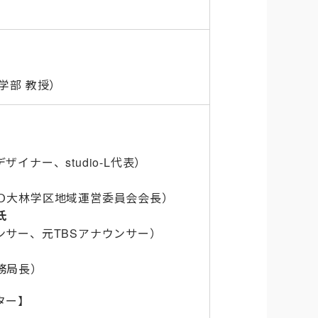
学部 教授）
イナー、studio-L代表）
Ｏ大林学区地域運営委員会会長）
​
ンサー、元TBSアナウンサー）
務局長）
ター】