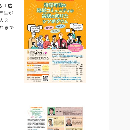
る「
広
年生が
人３
れまで