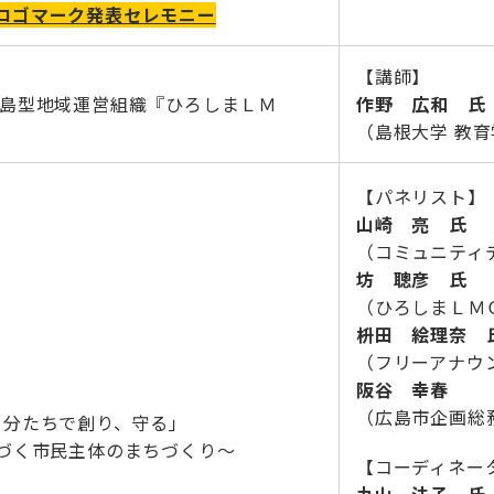
ロゴマーク発表セレモニー
【講師】
広島型地域運営組織『ひろしまＬＭ
作野 広和​​ 氏
（島根大学 教育
【パネリスト】
山崎 亮​ 氏
（コミュニティデザ
坊 聰彦 氏​
（ひろしまＬＭ
枡田 絵理奈 氏
（フリーアナウ
阪谷 幸春​
（広島市企画総
自分たちで創り、守る｣
基づく市民主体のまちづくり～
【コーディネー