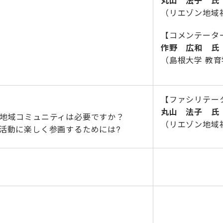
丸山 法子 氏​
（リエゾン地域
【コメンテータ
作野 広和​​ 氏
（島根大学 教育
【ファシリテー
丸山 法子 氏​
に地域コミュニティは必要ですか？
（リエゾン地域
ィ活動に楽しく参画するためには?