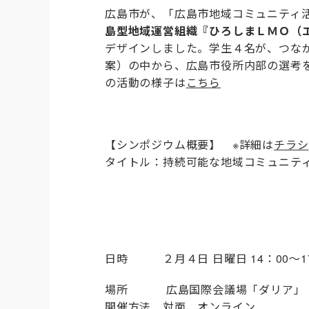
広島市が、「広島市地域コミュニティ
島型地域運営組織『ひろしまＬＭＯ（
デザインしました。
学生４名が、つな
案）の中から、広島市役所内部の選考
の活動の様子は
こちら
【シンポジウム概要】 ※詳細は
チラシ
タイトル：持続可能な地域コミュニテ
日時 ２月４日 日曜日 14：00～17
場所
広島国際会議場「ダリア」
開催方法 対面、オンライン