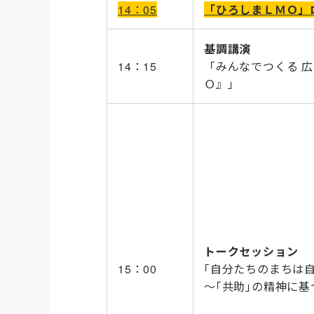
14：05
「ひろしまＬＭＯ」
基調講演
14：15
「みんなでつくる 
Ｏ』」
トークセッション
15：00
｢自分たちのまちは
～｢共助｣の精神に