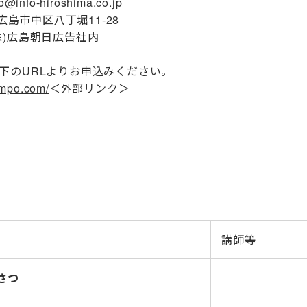
@info-hiroshima.co.jp
島市広島市中区八丁堀11-28
株)広島朝日広告社内
以下のURLよりお申込みください。
ympo.com/
＜外部リンク＞
講師等
さつ