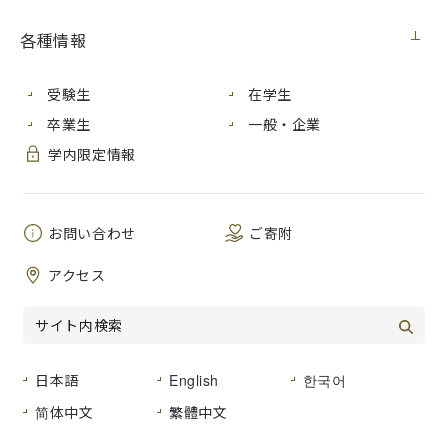
各種情報
受験生
在学生
卒業生
一般・企業
学内限定情報
お問い合わせ
ご寄附
アクセス
2023年10月26日に開催した留学生歓迎・交流会には、各国
日本語
English
한국어
からの留学生や、国際交流サークルHIF（Hiroshima city
简体中文
繁體中文
university International Friendship）のメンバー、国際交
流・留学に興味のある学生、教職員を合わせ60名を超える参