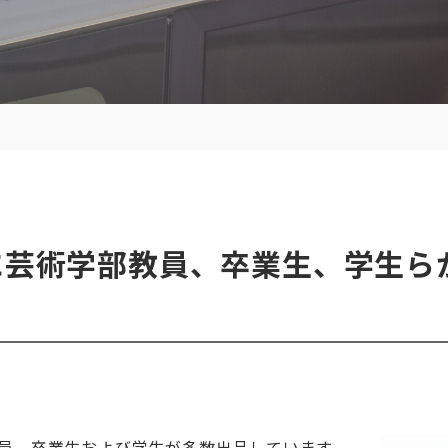
」に芸術学部教員、卒業生、学生ら
）
）
教員、卒業生および学生が多数出品しています。