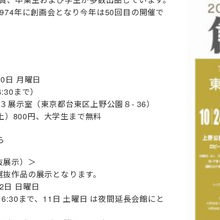
974年に創画会となり今年は50回目の開催で
30日 月曜日
:30まで
）
第３展示室
（
東京都台東区上野公園８- 36
）
以上）800円、大学生まで無料
ら
抜展示）
＞
選抜作品の展示となります。
2日 日曜日
6:30まで、11日 土曜日 は夜間延長会館にと