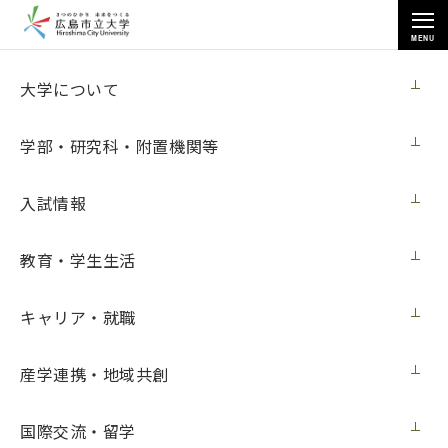
MENU
お知らせ
大学について
学部・研究科・附置機関等
入試情報
教育・学生生活
トップページ
>
お知らせ
>
【学内向け】「中国新聞キャンパスリポーター」を募集しています
キャリア・就職
【学内向け】「中国新聞キャンパスリポー
ター」を募集しています
産学連携・地域共創
学内向け
2024年4月23日（火）
国際交流・留学