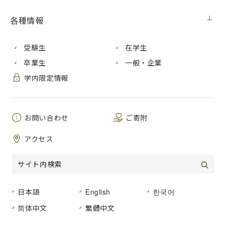
各種情報
学生の皆さん
2024年４月23日
受験生
在学生
卒業生
一般・企業
事務局企画室
学内限定情報
中国新聞社（取りまとめ：教育ネットワーク中国）からの依
頼により、2024年度第１回「中国新聞キャンパス
リポーター」を募集しています。自分の大学や学生仲間の取
お問い合わせ
ご寄附
り組みを取材して、記事を書いてみませんか。
アクセス
・記事の書き方や取材のコツは、中国新聞社の記者やデスク
がアドバイス
・優れた記事は中国新聞朝刊に掲載
日本語
English
한국어
・文章力や表現力が磨かれ、就活にも役立つ
简体中文
繁體中文