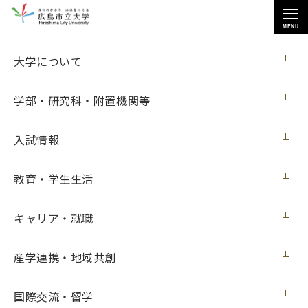
MENU
お知らせ
大学について
学部・研究科・附置機関等
入試情報
教育・学生生活
トップページ
>
お知らせ
>
2023年度後期 国際学生寮「さくら」入居希望者募集（女子留学生）につ
いて（８月23日更新）
キャリア・就職
2023年度後期 国際学生寮「さくら」入居
産学連携・地域共創
希望者募集（女子留学生）について（８月
23日更新）
国際交流・留学