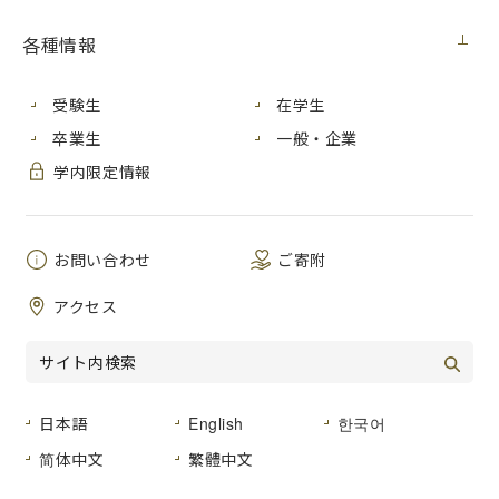
学内向け
2023年8月23日（水）
各種情報
2023年度後期国際学生寮「さくら」の入居希望者募集（女子
受験生
在学生
留学生）実施のお知らせです。入居を希望する人は以下を確
卒業生
一般・企業
認の上、８月31日 木曜日 までに応募してください。
学内限定情報
１ 入寮条件
2023年10月時点で、本学に在籍する女子留学生、女子外
国人研究生
お問い合わせ
ご寄附
※ 新入生も在学生も入居できますが、科目等履修生は
対象外です。
アクセス
２ 応募手続、募集要項等
⑴ 応募方法
入居申込書を提出期間内に指定のメールアドレス宛に
提出してください。
日本語
English
한국어
なお、メールの件名に【国際学生寮入居申込書】と明
简体中文
繁體中文
記して提出してください。
提出先メールアドレス：
school-