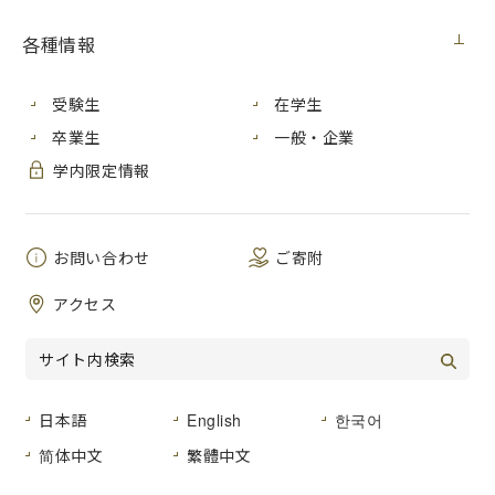
各種情報
受験生
在学生
卒業生
一般・企業
学内限定情報
お問い合わせ
ご寄附
アクセス
2023年８月７日月曜日、本学軟式野球部の寄附金贈呈式を開
催しました。
日本語
English
한국어
简体中文
繁體中文
本学軟式野球部が、８月20日日曜日から長野県で開催される
「第３回全日本大学軟式野球選抜大会」に出場します。