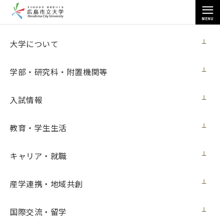
MENU
お知らせ
大学について
学部・研究科・附置機関等
入試情報
教育・学生生活
トップページ
>
お知らせ
>
軟式野球部の寄附金贈呈式を開催しました（８月８日更新）
キャリア・就職
軟式野球部の寄附金贈呈式を開催しました
（８月８日更新）
産学連携・地域共創
ニュース
2023年8月8日（火）
国際交流・留学