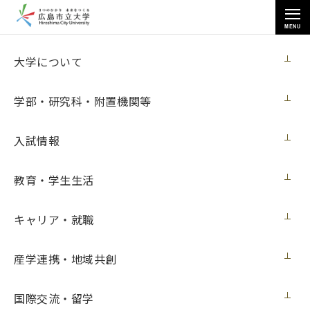
MENU
お知らせ
大学について
学部・研究科・附置機関等
入試情報
教育・学生生活
トップページ
>
お知らせ
>
「オープンキャンパス2023」情報科学部プログラムの更新について（７
月12日更新）
キャリア・就職
「オープンキャンパス2023」情報科学部プ
産学連携・地域共創
ログラムの更新について（７月12日更新）
国際交流・留学
イベント
2023年7月21日（金）