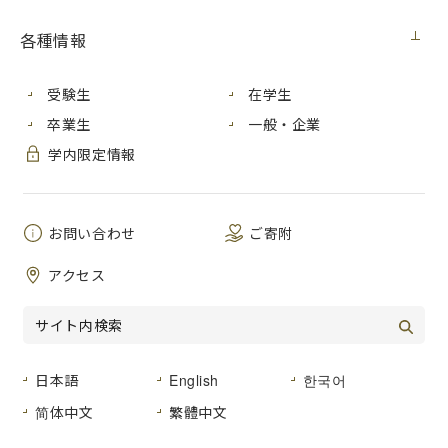
各種情報
８月５日 土曜日に開催する「広島市立大学オープンキャンパ
ス2023」において、情報科学部のプログラムを以下のとおり
受験生
在学生
更新致しますので、お知らせします。
卒業生
一般・企業
＜更新日時＞
学内限定情報
2023年７月20日 木曜日 17時
＜新規追加＞
※７月20日 木曜日 17時より、申込受付開始
お問い合わせ
ご寄附
研究実験紹介ツアー６・７（40分コース）（12:10～
12:50／14:05～14:45／事前予約要）
アクセス
＜定員増員＞
※７月20日 木曜日 17時に、定員増員
研究実験紹介ツアー１～５（80分コース） 各ツアー定員
６名追加（12:00～13:20／12:25～13:45／12:50～14:10
日本語
English
한국어
／13:15～14:35／13:40～15:00／事前予約要）
简体中文
繁體中文
教員と話をしよう！（主に授業や学生生活に関する相談１