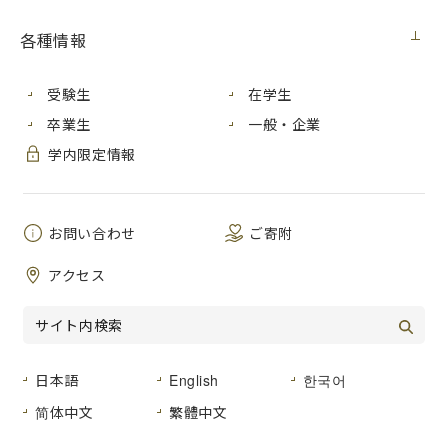
各種情報
スペインにおける超絶技
受験生
在学生
法の画家として伝説的な存
卒業生
一般・企業
在であるマヌエル・フラン
ケロは、
1991
年に日本橋高
学内限定情報
島屋で開催された展覧会
「スペイン美術はいま―マ
ドリード・リアリズムの輝
お問い合わせ
ご寄附
き―」において、数多くの
日本のリアリズム画家に影
アクセス
響を与えました。現在は自
己の表現能力をさらに拡張
し、絵画に限らず様々な作
品を精力的に制作しています。
フランケロは本学の芸術学部教授であった磯江毅の旧知の
日本語
English
한국어
仲であり、その後も本学教員が指導を受けるなど、本学と縁
简体中文
繁體中文
の深い作家です。
今回の展示企画は
2002
年に発表された版画シリーズ「モノ