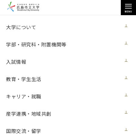
MENU
お知らせ
大学について
学部・研究科・附置機関等
入試情報
教育・学生生活
トップページ
>
お知らせ
>
[６月１日～６月21日 開催] マヌエル・フランケロ ― モノの言語
キャリア・就職
[６月１日～６月21日 開催] マヌエル・フラ
ンケロ ― モノの言語
産学連携・地域共創
イベント
2023年5月30日（火）
国際交流・留学