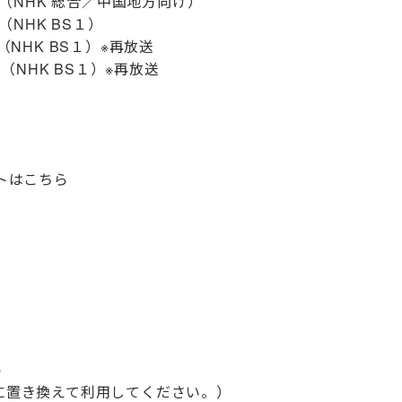
5〜（NHK 総合／中国地方向け）
（NHK BS１）
NHK BS１）※再放送
（NHK BS１）※再放送
トはこちら
p
@に置き換えて利用してください。）