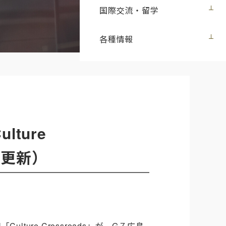
国際交流・留学
各種情報
ture
日更新）
ture Crossroads」が、G７広島