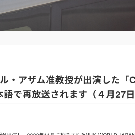
ル・アザム准教授が出演した「Cul
が日本語で再放送されます（４月27
、2022年11月に放送されたNHK WORLD JAPAN「Cul