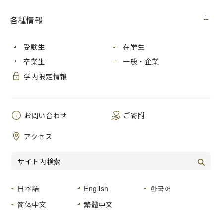
メディア・受賞
2023年4月5日（水）
各種情報
2021年２月、情報科学研究科を修了した戸田義孝さんと情報
受験生
在学生
科学研究科の馬場雅志講師らが画像電子学会誌 第50巻 第１
卒業生
一般・企業
号 通巻255号 （2021年１月）において発表した論文が優秀
学内限定情報
論文賞を受賞しました。優秀論文賞は、2020年・2021年を
対象として、学会誌(学会誌第49巻 第１号（通巻251号）〜
第50巻 第４号（通巻258号）)と英文論文誌(第８巻 第１号
〜第９巻 第２号)に掲載された論文の中から、選考委員によ
お問い合わせ
ご寄附
る評価の結果選ばれました。
アクセス
受賞題目：FFDを用いたビューボリューム変形による多視点
合成レンダリング
著者：戸田義孝、馬場雅志、古川 亮、宮崎大輔
日本語
English
한국어
简体中文
繁體中文