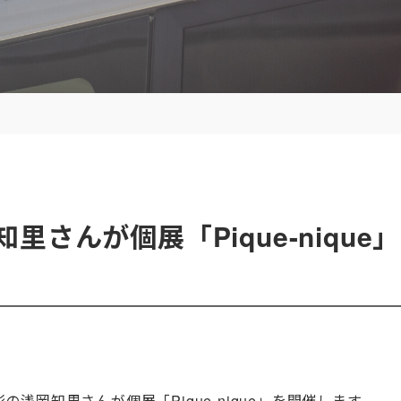
里さんが個展「Pique-nique
浅岡知里さんが個展「Pique-nique」を開催します。