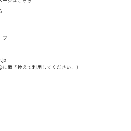
ページはこちら
ら
ープ
.jp
＆を@に置き換えて利用してください。）