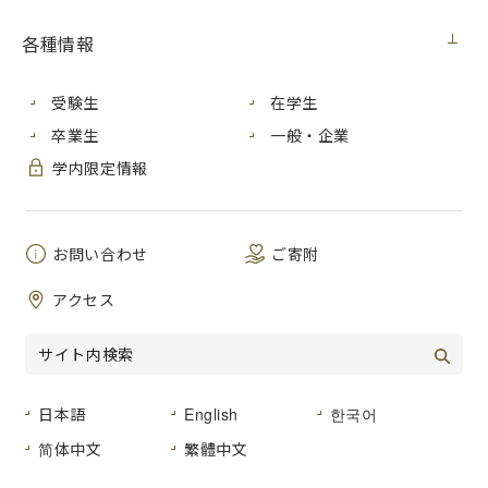
各種情報
身近な生き物と国際関係
受験生
在学生
間もなく広島で開催される
G７サミット。
卒業生
一般・企業
その名のとおり、世界の参
学内限定情報
加７カ国とEUのトップが集
い、国際社会の課題につい
て話し合いが行われます。
自分たちとはちょっと縁遠
お問い合わせ
ご寄附
いかも、などと感じていま
せんか？
アクセス
そこで、今回の公開講座で
は、広島市安佐南区で実際
身近に目にすることのでき
る生き物たちと世界がどの
日本語
English
한국어
ように結びついているの
か、それが国際関係や平和とどのようにつながっているの
简体中文
繁體中文
か、私たちに何ができるかといった問題について、一緒に考
えてみたいと思います。写真をふんだんに用いながら、自然