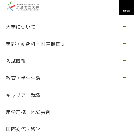
MENU
お知らせ
大学について
学部・研究科・附置機関等
入試情報
教育・学生生活
トップページ
>
お知らせ
>
[４月22日 開催] 国際学部特別公開講座「身近な生き物と国際関係」
キャリア・就職
[４月22日 開催] 国際学部特別公開講座「身
近な生き物と国際関係」
産学連携・地域共創
イベント
2023年3月10日（金）
国際交流・留学