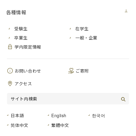
展覧会
2023年3月6日（月）
各種情報
本学の卒業生であり、広島を拠点に活動する若手作家、友定
受験生
在学生
睦氏（芸術学部非常勤助教）の展覧会が開催されます。本展
卒業生
一般・企業
覧会は、社会連携センターの三上特任講師が2020年度から実
学内限定情報
施する、地域展開型芸術プロジェクトと呉市立美術館が連携
して取り組む「地域の芸術家支援事業」として実施するもの
です。地域のリサーチをもとに作られたビデオインスタレー
ションを展示するとともに、関連事業として作家本人による
お問い合わせ
ご寄附
トークイベントも予定しています。ぜひこの機会に呉市立美
術館へ足をお運びください。
アクセス
呉市立美術館 地域の芸術家支援事業
「the mountain,drifting 山、漂流する / 友定
日本語
English
한국어
睦」
简体中文
繁體中文