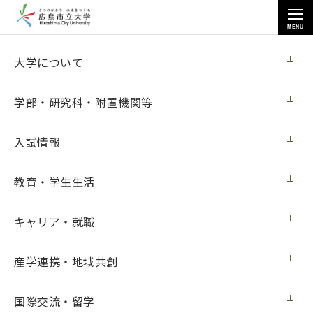
MENU
お知らせ
大学について
学部・研究科・附置機関等
入試情報
教育・学生生活
トップページ
>
お知らせ
>
芸術学部卒業生が呉市立美術館で展覧会「the mountain,drifting 山、漂流
する」を開催（3月6日更新）
キャリア・就職
芸術学部卒業生が呉市立美術館で展覧会
産学連携・地域共創
「the mountain,drifting 山、漂流する」
を開催（3月6日更新）
国際交流・留学