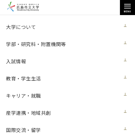
MENU
お知らせ
大学について
学部・研究科・附置機関等
入試情報
教育・学生生活
トップページ
>
お知らせ
>
学年末休業に伴う学内施設の営業等について〈2023年2月8日(水) ～2023
年4月3日 (月)〉
キャリア・就職
学年末休業に伴う学内施設の営業等につい
産学連携・地域共創
て〈2023年2月8日(水) ～2023年4月3日
(月)〉
国際交流・留学