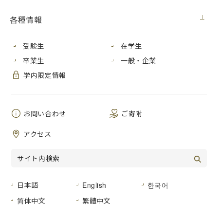
学内向け
2023年2月3日（金）
各種情報
学年末休業に伴う学内施設の営業等についてお知らせしま
受験生
在学生
す。
卒業生
一般・企業
学内限定情報
【食堂】
２月13日 月曜日～４月３日 月曜日
休業
※土・日・祝日を除いて喫茶スペースは開放します。
喫茶室開放時間：８：30〜18：00
お問い合わせ
ご寄附
【生活彩家】
アクセス
２月８日 水曜日～３月21日 火曜日
休業
３月22日 水曜日～４月７日 金曜日 短縮営業（10：00～
15：00）
【ピカソ画房】
日本語
English
한국어
１月30日 月曜日～４月３日 月曜日
休業
简体中文
繁體中文
食堂、ピカソ画房の営業再開は４月４日 火曜日です。