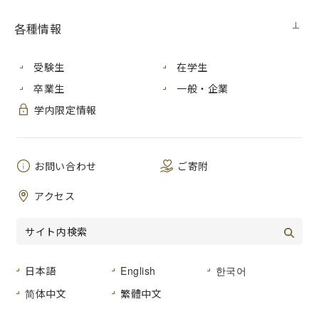
各種情報
2022年11月21日 月曜日・22日 火曜日に開催された国際会議
CANDAR2022併設のワークショップ「ASON（15th
受験生
在学生
International Workshop on Autonomous Self-Organizing
卒業生
一般・企業
Networks）」において、情報科学研究科情報工学専攻（博士
前期課程）２年の松永裕貴さんが、「Best Paper Award」を
学内限定情報
受賞しました。
お問い合わせ
ご寄附
アクセス
日本語
English
한국어
简体中文
繁體中文