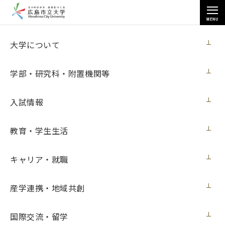
MENU
お知らせ
大学について
学部・研究科・附置機関等
入試情報
教育・学生生活
トップページ
>
お知らせ
>
情報科学研究科の松永裕貴さんが「ASON」で受賞（11月29日更新）
キャリア・就職
情報科学研究科の松永裕貴さんが
「ASON」で受賞（11月29日更新）
産学連携・地域共創
メディア・受賞
2022年11月29日（火）
国際交流・留学