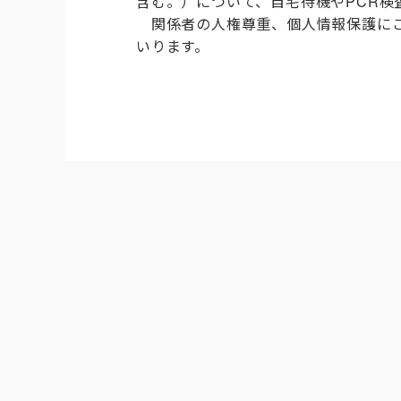
含む。）について、自宅待機や
PCR
検
関係者の人権尊重、個人情報保護にご
いります。