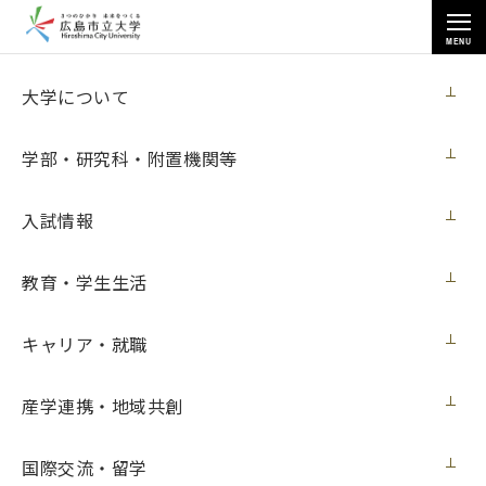
MENU
お知らせ
大学について
学部・研究科・附置機関等
入試情報
教育・学生生活
トップページ
>
お知らせ
>
[10月21日～12月12日開催] 第21回「十六の会」作品展示会
キャリア・就職
[10月21日～12月12日開催] 第21回「十六
の会」作品展示会
産学連携・地域共創
イベント
2022年10月20日（木）
国際交流・留学