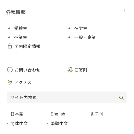
各種情報
本学が所在する広島市安佐南区沼田地区には、市立の小学
校、中学校、高等学校、大学が合わせて10校あります。
受験生
在学生
その10校で構成された「十六の会」では、例年、各校の児
童・生徒・学生の美術作品を集めて、地区内の３公民館を巡
卒業生
一般・企業
回する展示会を開催しています。
学内限定情報
今回で
21
回目となる恒例行事であり、本学からも、クラブ
等に所属する学生の皆さんの応募をいただき、出品を続けて
います。
お問い合わせ
ご寄附
ぜひ、会期中に公民館までお運びください。
アクセス
■会期・会場
第１期：大塚公民館：
10
月
21
日（金）
～
11
月
７
日（月）
日本語
English
한국어
第２期：戸山公民館：
11
月９日（水）
简体中文
繁體中文
～
11
月24日（木）