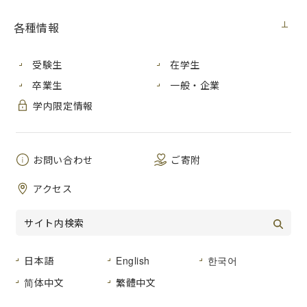
各種情報
芸術学部日本画専攻の教員、学生、卒業生らが「第49回 創画
展」に多数出品しています。
受験生
在学生
第49回 創画展
卒業生
一般・企業
学内限定情報
＜上野公園・東京都美術館＞
会期：2022年10月24日 月曜日〜10月30日 日曜日
時間：9:30～17:00（閉場は17:30）
最終日の入場は14:30まで（閉場は15:00まで）
お問い合わせ
ご寄附
休館日：無休
入場料：一般 900円、シニア(65歳以上) 800円、
アクセス
大学生まで 無料、障がい者手帳をお持ちの方及び付
添者1名まで 無料
注意事項：東京都美術館における新型コロナウイルス感染症
予防対策にご協力ください。
創画会ホームページで随時最新情報をご確認下さ
日本語
English
한국어
い。
简体中文
繁體中文
創画会のホームページはこちら