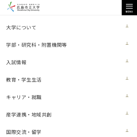
MENU
お知らせ
大学について
学部・研究科・附置機関等
入試情報
教育・学生生活
トップページ
>
お知らせ
>
芸術学部日本画専攻の教員らが「第49回 創画展」に出品（10月14日更
新）
キャリア・就職
芸術学部日本画専攻の教員らが「第49回 創
産学連携・地域共創
画展」に出品（10月14日更新）
国際交流・留学
展覧会
2022年10月14日（金）