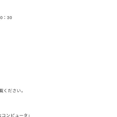
0：30
催
覧ください。
なコンピュータ」