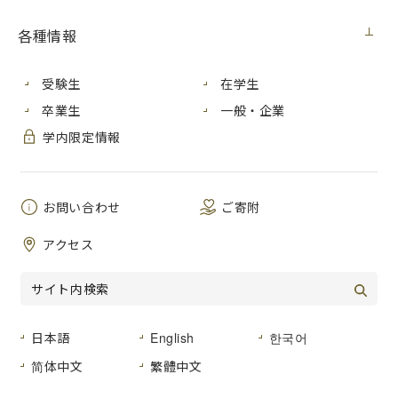
５日更新）
各種情報
展覧会
2022年10月5日（水）
受験生
在学生
卒業生
一般・企業
2022年10月１日 土曜日から開催している「あいづまちなか
アートプロジェクト2022」に、芸術学部デザイン工芸学科漆
学内限定情報
造形分野の教員と学生らが出品しています。
あいづまちなかアートプロジェクト2022
会津・漆の芸術祭
お問い合わせ
ご寄附
会期：2022年10月１日 土曜日～11月６日 日曜日
アクセス
時間： 12:00 ～ 17:00
会場：
会津若松市内各所
（会場によって会期、休館日が異なります。詳細はウェブサ
イトをご覧ください。）
日本語
English
한국어
简体中文
繁體中文
本学教員と学生の作品は、
松本家蔵に展示されています。