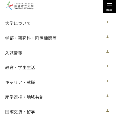
MENU
お知らせ
大学について
学部・研究科・附置機関等
入試情報
教育・学生生活
トップページ
>
お知らせ
>
芸術学部デザイン工芸学科漆造形分野の教員・学生らが「あいづまちな
かアートプロジェクト 会津・漆の芸術祭」に出品（10月５日更新）
キャリア・就職
芸術学部デザイン工芸学科漆造形分野の教
産学連携・地域共創
員・学生らが「あいづまちなかアートプロ
ジェクト 会津・漆の芸術祭」に出品（10月
国際交流・留学