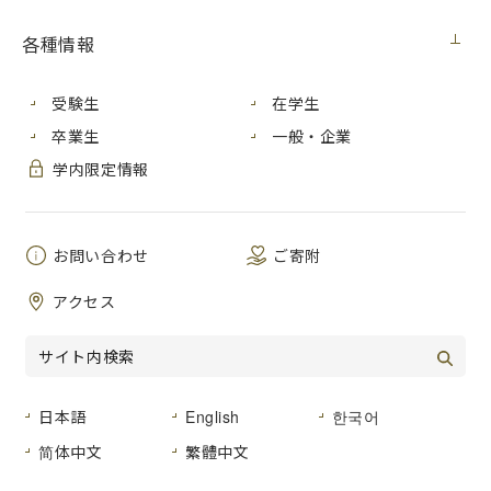
各種情報
受験生
在学生
卒業生
一般・企業
学内限定情報
お問い合わせ
ご寄附
アクセス
打鐘式の様子
日本語
English
한국어
2022年８月６日（土）・９日 （火）、本学において「長崎
简体中文
繁體中文
平和の鐘」打鐘式を行いました。