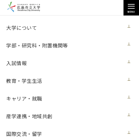
MENU
お知らせ
大学について
学部・研究科・附置機関等
入試情報
教育・学生生活
トップページ
>
お知らせ
>
「長崎平和の鐘」の打鐘式を行いました（８月10日更新）
キャリア・就職
「長崎平和の鐘」の打鐘式を行いました
（８月10日更新）
産学連携・地域共創
ニュース
2022年8月10日（水）
国際交流・留学