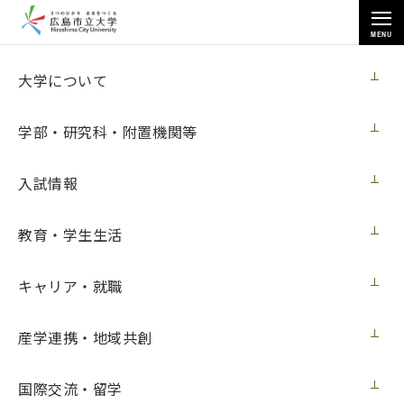
MENU
お知らせ
大学について
学部・研究科・附置機関等
入試情報
教育・学生生活
トップページ
>
お知らせ
>
芸術学部の青木伸介准教授が『青木伸介「乾漆」展 ～紙と漆の造
形〜』を開催中（７月14日更新）
キャリア・就職
芸術学部の青木伸介准教授が『青木伸介
産学連携・地域共創
「乾漆」展 ～紙と漆の造形〜』を開催中
（７月14日更新）
国際交流・留学