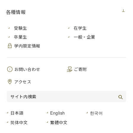
展覧会
2022年7月14日（木）
各種情報
芸術学部デザイン工芸学科の青木伸介准教授が個展を開催中
受験生
在学生
です。
卒業生
一般・企業
日本和文化グランプリ優秀賞 展示会
学内限定情報
青木伸介「乾漆」展 ～紙と漆の造形〜
会期：2022年７月11日 月曜日〜７月15日 金曜日
お問い合わせ
ご寄附
時間：
12:00～18:00（最終日は17:00まで）
会場：
順理庵 銀座本店
アクセス
（
東京都中央区銀座6-5-15銀座能楽堂ビル１階
）
展示情報の詳細はこちら
芸術学部・芸術学研究科インフォメーションサイトはこち
日本語
English
한국어
ら
简体中文
繁體中文