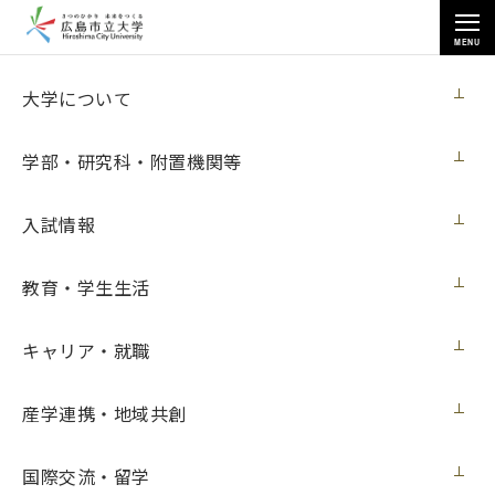
MENU
お知らせ
大学について
学部・研究科・附置機関等
入試情報
教育・学生生活
トップページ
>
お知らせ
>
ギャラリーG+広島市立大学芸術学部 「広島海景 －2022年度日本画専攻
地域展開型芸術プロジェクト－」が開催（６月８日更新）
キャリア・就職
ギャラリーG+広島市立大学芸術学部 「広
産学連携・地域共創
島海景 －2022年度日本画専攻地域展開型
芸術プロジェクト－」が開催（６月８日更
国際交流・留学