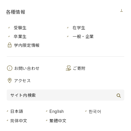
各種情報
芸術学部美術学科日本画専攻の教員・卒業生らの展示が多数
開催しています。
受験生
在学生
卒業生
一般・企業
第２回 FROM −それぞれの日本画―
学内限定情報
芸術学部美術学科の山浦めぐみ講師が出品しています。
会期：2022年５月21日 土曜日〜６月19日 日曜日
お問い合わせ
ご寄附
時間：10:30～17:00（入館は16:30まで）
会場：
郷さくら美術館
（東京都目黒区上目黒１-７-13）
アクセス
休園日：木曜日
FROM －それぞれの日本画－のウェブサイトはこちら
日本語
English
한국어
郷さくら美術館のウェブサイトはこちら
简体中文
繁體中文