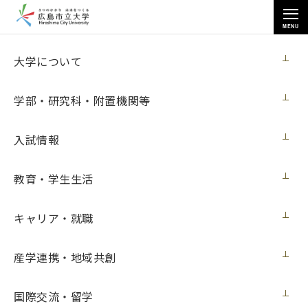
MENU
お知らせ
大学について
学部・研究科・附置機関等
入試情報
教育・学生生活
トップページ
>
お知らせ
>
芸術学部美術学科日本画専攻の教員・卒業生らの展示が多数開催（５月
26日更新）
キャリア・就職
芸術学部美術学科日本画専攻の教員・卒業
産学連携・地域共創
生らの展示が多数開催（５月26日更新）
国際交流・留学
展覧会
2022年5月26日（木）