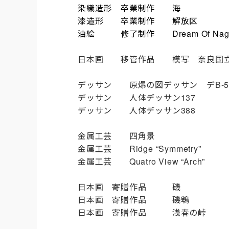
染織造形 卒業制作 海
川
漆造形 卒業制作 解
油絵 修了制作
Dream Of Nag
日本画 移管作品 模写 奈良国立
デッサン 原爆の図デッサン デ
デッサン 人体デッサン
13
デッサン 人体デッサン
38
金属工芸 四角
金属工芸
Ridge “Sym
金属工芸
Quatro Vie
日本画 寄贈作品
日本画 寄贈作品 
日本画 寄贈作品 浅春