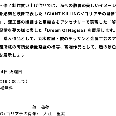
・修了制作買い上げ作品では、海への散骨の美しいイメー
を彫刻と映像で表した「
GIANT KILLING
＜ゴリアテの肖像
」、漆工芸の繊細さと華麗さをアクセサリーで表現した「
記憶を夢の様に表した「
Dream Of Nagisa
」を展示します
購入作品として、丸木位里・俊のデッサンと金属工芸のア
館所蔵の両頭愛染曼荼羅の模写、寄贈作品として、磯の景
を展示します。
14日 火曜日
は16：00まで）
場無料
花水月 蔡 茹夢
NG<
ゴリアテの肖像> 大江 里実