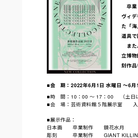
卒業
ヴィデ
た「海
道具で
また、
立博物
刻作品
■会 期：2022年6月1日 水
曜日 ～6月
■時 間：10：00 ～ 17：00 （土日
■会 場：芸術資料館５階展示室 入
■展示作品：
日本画 卒業制作 鏡
彫刻 卒業制作
GIANT KILLI