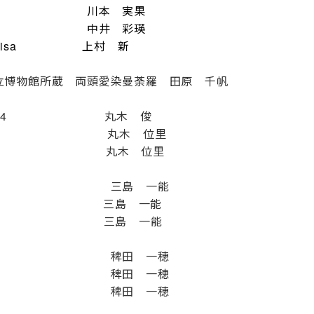
本 実果
放区 中井 彩瑛
isa
上村 新
博物館所蔵 両頭愛染曼荼羅 田原 千帆
B-54
丸木 俊
7
丸木 位里
8
丸木 位里
景 三島 一能
metry” 三島 一能
w “Arch” 三島 一能
 磯 稗田 一穂
磯鵯 稗田 一穂
の峠
稗田 一穂