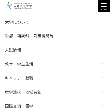
MENU
お知らせ
大学について
学部・研究科・附置機関等
入試情報
教育・学生生活
トップページ
>
お知らせ
>
「さくら」でミニ留学 参加者募集開始のお知らせ
キャリア・就職
「さくら」でミニ留学 参加者募集開始の
お知らせ
産学連携・地域共創
学内向け
2022年4月25日（月）
国際交流・留学