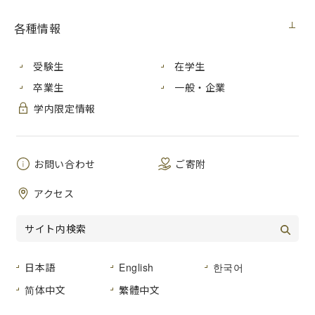
各種情報
「さくら」でミニ留学 参加者募集
開始のお知らせ
受験生
在学生
卒業生
一般・企業
学内限定情報
今年度も「さくら」でミニ留学を開催します。
つきましては、本日より参加者の募集を開始しますのでお知
お問い合わせ
ご寄附
らせします。
応募は添付資料の
QR
コード又は下記のリンクよりお願いしま
アクセス
す。
https://forms.office.com/r/8ykNJ6Vpzh
日本語
English
한국어
なお、すべてのプログラムが先着順で参加者が決定するた
简体中文
繁體中文
め、参加希望者は早めの応募をお願いします。