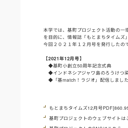
本学では、基町プロジェクト活動の一
を目的に、情報誌「もとまちタイムズ
今回２０２１年１２月号を発行したの
【2021年12月号】
◆基町小創立50周年記念式典
◆インドネシアジャワ島のろうけつ染
◆「基match！ラジオ」配信し
もとまちタイムズ12月号
PDF
[860.9
基町プロジェクトのウェブサイトは