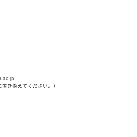
.ac.jp
＠に置き換えてください。）