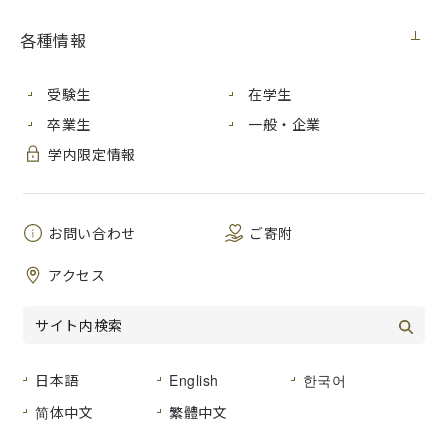
本会議には全課外活動認定団体が出席することを課していま
各種情報
す。
欠席が続くと一般助成の交付額が減額となりますので、必ず
受験生
在学生
参加するようにしてください。
卒業生
一般・企業
また、会議直前まで小ホールで授業があるため、出欠を講堂
学内限定情報
エントランスホールにて受付けします。見逃さないよう手続
きして入室してください。
● 日時 11月18日（木）12：15～12：55
お問い合わせ
ご寄附
● 会場 講堂小ホール
アクセス
報 告 ・キャンパス等ｸﾘｰﾝｷｬﾝﾍﾟｰﾝについて
・大学祭について
・学生会館部室の空調設置について
日本語
English
한국어
議 題 ・大型ゴミ回収について
・学生表彰について
简体中文
繁體中文
・本学ウェブサイト団体ページ更新について