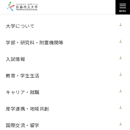
MENU
お知らせ
大学について
学部・研究科・附置機関等
入試情報
教育・学生生活
トップページ
>
お知らせ
>
11月クラブ調整会議について
11月クラブ調整会議について
キャリア・就職
学内向け
2021年11月16日（火）
産学連携・地域共創
国際交流・留学
2021年度11月のクラブ調整会議を以下のとおり開催します。