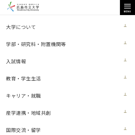
MENU
お知らせ
大学について
学部・研究科・附置機関等
入試情報
教育・学生生活
トップページ
>
お知らせ
>
[11月19日～12月24日開催] 第20回「十六の会」作品展示会
キャリア・就職
[11月19日～12月24日開催] 第20回「十六
の会」作品展示会
産学連携・地域共創
イベント
2021年11月12日（金）
国際交流・留学