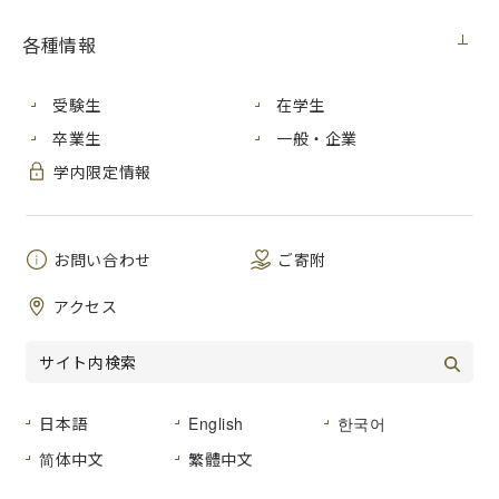
各種情報
11月
19
日より、沼田地区の小学校から大学までの
10
校で結成
された「十六の会」による第
20
回作品展示会を開催します。
この展示会では水彩画、油絵、コラージュなど児童・生徒の
受験生
在学生
さまざまな作品を展示し、本学からは版画部の作品5点を出
卒業生
一般・企業
展します。
学内限定情報
地元の子どもたちの力作に触れることのできる場として、地
域の皆さんに親しまれています。
ぜひ一度ご覧ください。
お問い合わせ
ご寄附
（十六の会：小学校入学～大学卒業まで通算
16
年ということ
アクセス
が名称の由来）
〈日程〉
2021年11月19日金曜日～12月24日金曜日
日本語
English
한국어
注：11月24日水曜日、毎週火曜日は休館
简体中文
繁體中文
〈会場〉