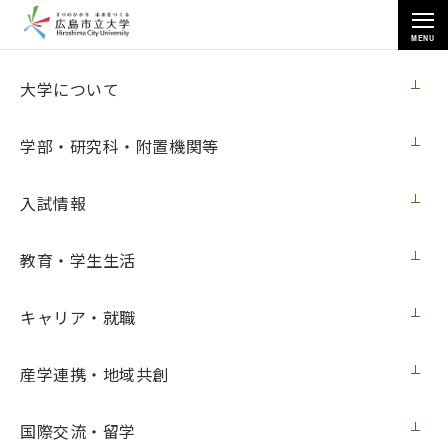
MENU
お知らせ
大学について
学部・研究科・附置機関等
入試情報
教育・学生生活
トップページ
>
お知らせ
>
芸術学部デザイン工芸学科の野田睦美准教授が「京都工芸美術作家協会
展」に出品（10月26日更新）
キャリア・就職
芸術学部デザイン工芸学科の野田睦美准教
産学連携・地域共創
授が「京都工芸美術作家協会展」に出品
（10月26日更新）
国際交流・留学