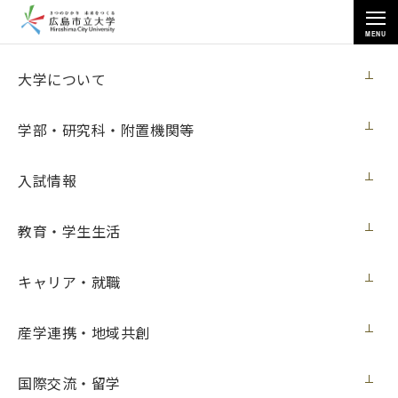
MENU
お知らせ
大学について
学部・研究科・附置機関等
入試情報
教育・学生生活
トップページ
>
お知らせ
>
芸術学研究科の学生らが「Azure Hiroshima Base」のコワーキングスペ
ースに作品を展示（10月15日更新）
キャリア・就職
芸術学研究科の学生らが「Azure
産学連携・地域共創
Hiroshima Base」のコワーキングスペー
スに作品を展示（10月15日更新）
国際交流・留学