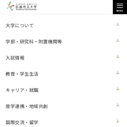
MENU
お知らせ
大学について
学部・研究科・附置機関等
入試情報
教育・学生生活
トップページ
>
お知らせ
>
芸術学研究科修了生の若佐慎一さんの個展「〜Suuupeer!!!〜 若佐慎一
展」が開催（６月10日更新）
キャリア・就職
芸術学研究科修了生の若佐慎一さんの個展
産学連携・地域共創
「〜Suuupeer!!!〜 若佐慎一 展」が開催
（６月10日更新）
国際交流・留学