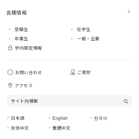
学内向け
2021年6月9日（水）
各種情報
受験生
在学生
国際学生寮「さくら」に英語のネイテ
卒業生
一般・企業
ィブスピーカーを講師として招いて毎
年行う、「さくら」でミニ留学を「
英
学内限定情報
会話初級者
」を対象として行います！
英語でのロールプレイやゲームを通じ
て、英語でのコミュニケーション練習
お問い合わせ
ご寄附
をする機会とします。
※緊急事態宣言下である等の場合、延期
アクセス
又は中止となる場合があります。
●日時
：2021年7月10日（土）、7月11日（日）
※原則両日参加はできません。
10：00-17：00（集合 9：50）
日本語
English
한국어
●場所
：国際学生寮「さくら」
简体中文
繁體中文
※
国際学生寮「さくら」への行き方（地図付き）
［PDF］