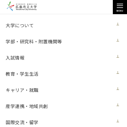
MENU
お知らせ
大学について
学部・研究科・附置機関等
入試情報
教育・学生生活
トップページ
>
お知らせ
>
【参加者募集中】「さくら」でミニ留学 2021 First-Step!の開催について
（６月９日更新）
キャリア・就職
【参加者募集中】「さくら」でミニ留学
産学連携・地域共創
2021 First-Step!の開催について（６月９
日更新）
国際交流・留学