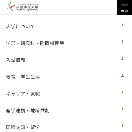
MENU
お知らせ
大学について
学部・研究科・附置機関等
入試情報
教育・学生生活
トップページ
>
お知らせ
>
学生への応急奨学金の給付に伴う寄附のお願い（５月31日更新）
キャリア・就職
学生への応急奨学金の給付に伴う寄附のお
願い（５月31日更新）
産学連携・地域共創
ニュース
2021年5月31日（月）
国際交流・留学