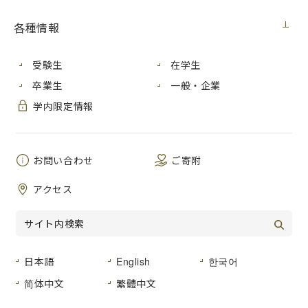
各種情報
昨年度は、皆さまからのご協力・ご支援により、多くのご
寄附を頂戴し、誠にありがとうございました。
受験生
在学生
今年度も新型コロナウイルス感染症拡大の影響が続いてい
ることから、本学で学生アンケートを行ったところ、アルバ
卒業生
一般・企業
イト収入や保護者の収入が減少し、経済的に困窮している学
学内限定情報
生が多くいることがわかりました。
そのため、今年度も寄附金を原資とする広島市立大学基金
の事業として、応急奨学金を給付します。 一人でも多くの困
お問い合わせ
ご寄附
っている学生を支援するには、本学の基金はとても十分なも
のとは言えません。皆さまからのご協力・ご支援をいただき
アクセス
ますようお願い申し上げます。
広島市立大学基金のご案内
日本語
English
한국어
简体中文
繁體中文
お問い合わせ先