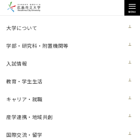
MENU
お知らせ
大学について
学部・研究科・附置機関等
入試情報
教育・学生生活
トップページ
>
お知らせ
>
食堂の開放について（５月28日更新）
食堂の開放について（５月28日更新）
キャリア・就職
学内向け
2021年5月28日（金）
産学連携・地域共創
国際交流・留学
オンライン授業、自習、昼食場所としての活用や教職員のワ