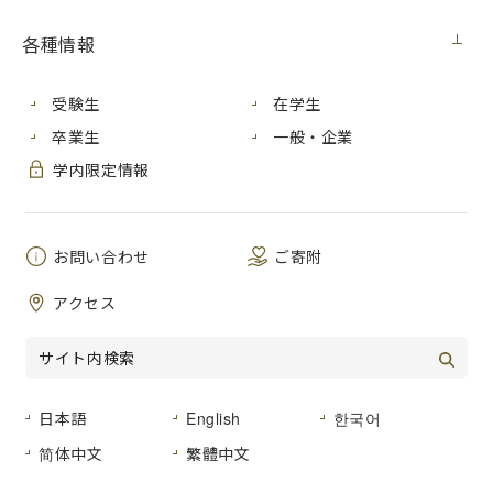
ーキングスペースとして、以下のとおり食堂を開放します。
なお、使用については、「３密（密閉、密集、密接）」環境
各種情報
を避け、感染防止に十分留意してください。
【開放期間】
受験生
在学生
2021年５月31日（月）～食堂の営業再開まで
【開場時間】
卒業生
一般・企業
8：30～18：00
学内限定情報
また、食堂・喫茶については、
食堂・喫茶の休業について
（５月18日更新）
でお知らせしましたとおり、現在のところ
５月20日（木）～６月９日（水）までが休業となっておりま
お問い合わせ
ご寄附
す。
アクセス
お問合せ先
学生支援室学生支援グループ
TEL：(082) 830-1522
日本語
English
한국어
FAX：(082) 830-1529
E-mail：gakusei＆m.hiroshima-cu.ac.jp
简体中文
繁體中文
（※E-mailを送付されるときは、＆を@に置き換えて利用して