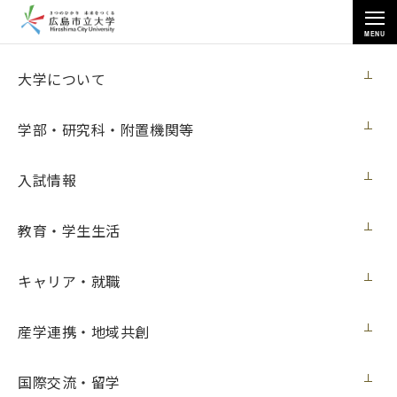
MENU
お知らせ
大学について
学部・研究科・附置機関等
入試情報
教育・学生生活
トップページ
>
お知らせ
>
【学部・大学院】時間割・集中講義日程について
キャリア・就職
【学部・大学院】時間割・集中講義日程に
ついて
産学連携・地域共創
学内向け
2021年9月24日（金）
国際交流・留学