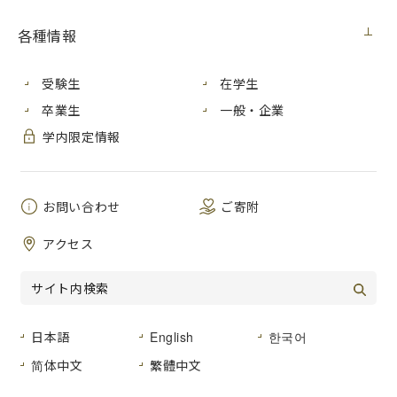
各種情報
各学部・研究科の時間割は、以下のリンクからご覧くださ
い。
受験生
在学生
＜教室について＞
卒業生
一般・企業
・実施教室は、実際の受講者数を考慮し変更になる可能性が
あります。
学内限定情報
変更があった場合には、「いちぽる」及び「WebClass」
等からお知らせします。
・オンラインで実施される授業についても、大学に来て受講
お問い合わせ
ご寄附
することができます。
時間割表で指定している教室で受講するようにしてくださ
アクセス
い。
＊2023年度時間割（更新中）
日本語
English
한국어
【学部】
・国際学部
简体中文
繁體中文
前期
（6月9日時点）