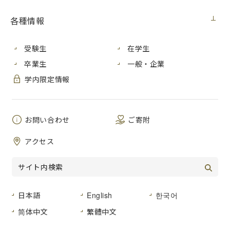
ニュース
2021年3月26日（金）
各種情報
マリホ水族館４周年特別企画展「エビカニ美術館」の壁画を
受験生
在学生
本学芸術学部美術学科彫刻専攻３年の小岩芽生さんが制作し
卒業生
一般・企業
ます。
学内限定情報
下記日程で制作過程を一般公開しますので、ぜひご覧くださ
い。
壁画制作過程一般公開
お問い合わせ
ご寄附
日程：2021年３月27日 土曜日、３月28日 日曜日
アクセス
時間：10:00～16:00
場所：マリホ水族館
（広島市西区観音新町４丁目14-35）
水族館前
備考：天候により中止の場合があります。
日本語
English
한국어
マリホ水族館企画展「エビカニ美術館」についてのプレス
简体中文
繁體中文
リリースはこちら
PDF[735KB]