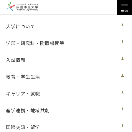
MENU
お知らせ
大学について
学部・研究科・附置機関等
入試情報
教育・学生生活
トップページ
>
お知らせ
>
【３月27日・28日】芸術学部学生がマリホ水族館企画展で展示する壁画
制作過程を一般公開します（３月26日更新）
キャリア・就職
【３月27日・28日】芸術学部学生がマリホ
産学連携・地域共創
水族館企画展で展示する壁画制作過程を一
般公開します（３月26日更新）
国際交流・留学