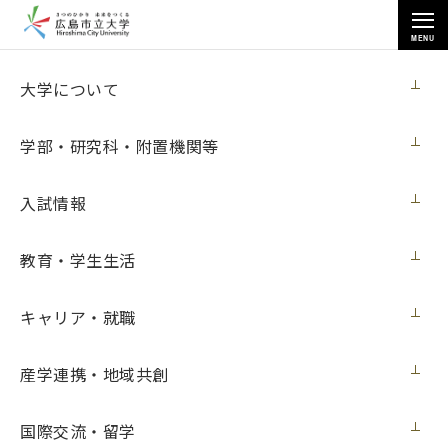
MENU
お知らせ
大学について
学部・研究科・附置機関等
入試情報
教育・学生生活
トップページ
>
お知らせ
>
【貸与奨学生向け】日本学生支援機構奨学金継続手続に関する説明資料
の掲載について（12月11日更新）
キャリア・就職
【貸与奨学生向け】日本学生支援機構奨学
産学連携・地域共創
金継続手続に関する説明資料の掲載につい
て（12月11日更新）
国際交流・留学