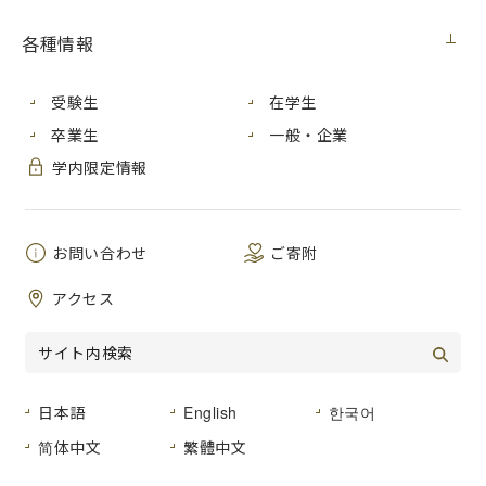
学内向け
2020年12月11日（金）
各種情報
日本学生支援機構の奨学金の貸与を2021年度も希望する人
受験生
在学生
は、原則として全員継続手続が必要です。
卒業生
一般・企業
（来年度から貸与を希望しない人も、「希望しない」として
学内限定情報
手続きをする必要があります。）
その手続きに関する資料の配付等を行う説明会を例年開催し
ていましたが、今年度は新型コロナウイルス感染症対策の観
点から、説明会を開催しません。
お問い合わせ
ご寄附
代わりに説明資料を公開（学内限定）しますので参考にして
ください。
アクセス
なお、その他の資料は郵送等で送付しています。
説明会資料（PDF：1.13MB）
＜学内限定＞
（ダウンロードできない人にはメール添付等で送りますので
ご相談ください。）
日本語
English
한국어
简体中文
繁體中文
【参考】
適格認定について
（日本学生支援機構のウェブページにリン