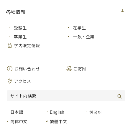
学内向け
2020年10月14日（水）
各種情報
新型コロナウイルス感染症拡大の影響により、アルバイト
受験生
在学生
収入や保護者の収入が減少し、経済的に困窮している学生を
卒業生
一般・企業
支援するため、広島市立大学基金の事業として、応急奨学金
学内限定情報
を給付します。
この度、日本学生支援機構（JASSO）から「新型コロナウ
イルス感染症対策助成事業」として助成金が交付されること
になり、また、本学後援会から新たにご寄附をいただくこと
お問い合わせ
ご寄附
となりましたので、これらを原資として給付希望者の第３次
募集を行います。
※申請は締め切りました。
アクセス
１ 給付額
３０，０００円
２ 給付対象
日本語
English
한국어
学部生、大学院生、特別聴講学生、外国人研究生
简体中文
繁體中文
ただし、休学中の者及び社会人入試で入学した者を除