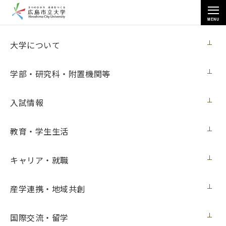
MENU
お知らせ
大学について
学部・研究科・附置機関等
入試情報
教育・学生生活
トップページ
>
お知らせ
>
【第３次募集】新型コロナウイルス感染症拡大に伴う応急奨学金の給付
について（10月14日更新）
キャリア・就職
【第３次募集】新型コロナウイルス感染症
産学連携・地域共創
拡大に伴う応急奨学金の給付について（10
月14日更新）
国際交流・留学