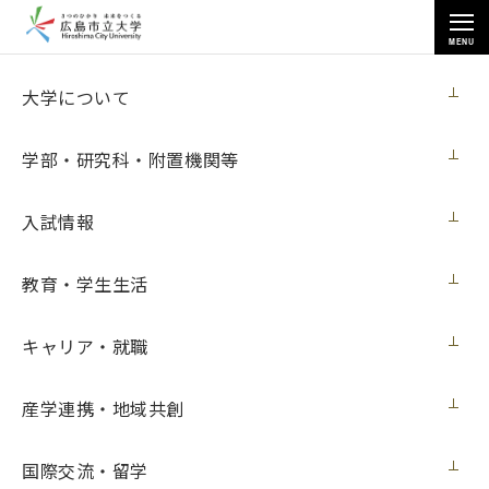
MENU
お知らせ
大学について
学部・研究科・附置機関等
入試情報
教育・学生生活
トップページ
>
お知らせ
>
「長崎平和の鐘」の打鐘式を行いました（８月11日更新）
キャリア・就職
「長崎平和の鐘」の打鐘式を行いました
（８月11日更新）
産学連携・地域共創
ニュース
2020年8月11日（火）
国際交流・留学