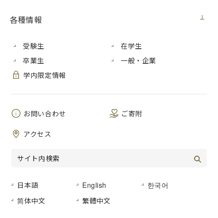
各種情報
受験生
在学生
卒業生
一般・企業
学内限定情報
お問い合わせ
ご寄附
アクセス
打鐘式の様子
2020年８月９日 日曜日 、本学において「長崎平和の鐘」打
鐘式を行いました。
日本語
English
한국어
「長崎平和の鐘」は、被爆50周年を記念して、日本労働組合
総連合会（連合）、日本労働組合総連合会長崎県連合会（連
简体中文
繁體中文
合長崎）および日本労働組合総連合会広島県連合会（連合広
島）の三者により、1995年（平成７年）10月31日に広島市