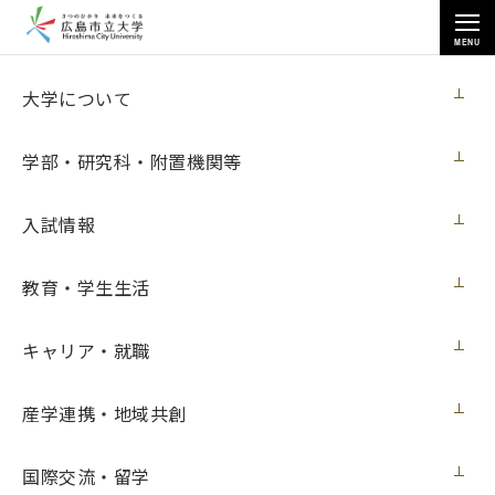
MENU
お知らせ
大学について
学部・研究科・附置機関等
入試情報
教育・学生生活
トップページ
>
お知らせ
>
情報科学研究科の山下浩豊さんが「情報処理学会コンピュータビジョン
とイメージメディア研究会」で受賞（５月19日更新）
キャリア・就職
情報科学研究科の山下浩豊さんが「情報処
産学連携・地域共創
理学会コンピュータビジョンとイメージメ
ディア研究会」で受賞（５月19日更新）
国際交流・留学