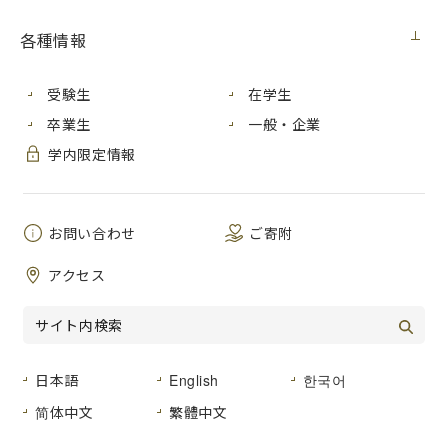
メディア・受賞
2020年4月30日（木）
各種情報
受験生
在学生
卒業生
一般・企業
学内限定情報
お問い合わせ
ご寄附
アクセス
日本語
English
한국어
2020年５月15日 金曜日、「令和２年度情報処理学会コンピ
简体中文
繁體中文
ュータビジョンとイメージメディア(CVIM)研究会 卒業論文セ
ッション」において、情報科学研究科（博士前期課程）１年