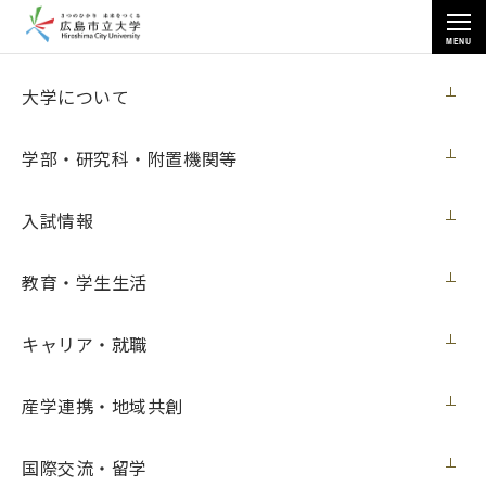
MENU
お知らせ
大学について
学部・研究科・附置機関等
入試情報
教育・学生生活
トップページ
>
お知らせ
>
安佐南区役所で展示の芸術作品を入れ替えました
キャリア・就職
安佐南区役所で展示の芸術作品を入れ替え
ました
産学連携・地域共創
ニュース
2020年3月17日（火）
国際交流・留学