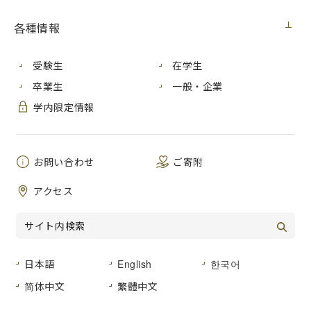
各種情報
本学は、「あさみなみ芸術化構想」(注) の一環として、2010
年９月より本学芸術学部学生と卒業生の作品を広島市安佐南
区役所に展示しています。
受験生
在学生
このたび、その展示作品の一部を2020年３月１日日曜日に入
卒業生
一般・企業
れ替えしました。
安佐南区役所にお立ち寄りの際は、是非学生たちの作品をご
学内限定情報
覧ください。
お問い合わせ
ご寄附
展示場所：
アクセス
<今回入替>
・広島市安佐南区役所１階待合ロビーの柱の４面に４作品(絵
画と工芸作品)
<継続展示>
・広島市安佐南区役所正面玄関前の歩行者用通路に２作品(彫
日本語
English
한국어
刻)
展示期間：2021年３月までの１年間(予定)
简体中文
繁體中文