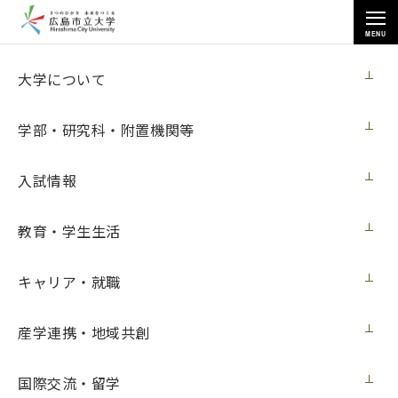
MENU
お知らせ
大学について
学部・研究科・附置機関等
入試情報
教育・学生生活
トップページ
>
お知らせ
>
広島市立大学の地域貢献事業発表会2019を開催しました
キャリア・就職
広島市立大学の地域貢献事業発表会2019を
開催しました
産学連携・地域共創
ニュース
2019年11月28日（木）
国際交流・留学