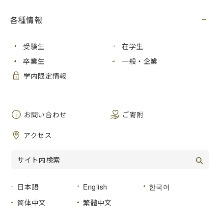
各種情報
広島市や広島広域都市圏内の市町、地域との連携事業等を紹
介することにより、本学と広島市各部局等との連携強化と行
政課題解決に向けた取組を推進することを目的として、「広
受験生
在学生
島市立大学の地域貢献事業発表会2019」を開催しました。
卒業生
一般・企業
学内限定情報
当事業は、社会連携センターが設置された2007年度以降毎年
開催しており、今回で13回目となります。
お問い合わせ
ご寄附
今年度も大変多くの市職員の方にご覧いただき、「市大が地
域に根差した教育を進めていることが分かった」「市大と連
アクセス
携・相談したいと思う」等の感想をいただきました。
ご来場いただきました皆様、ありがとうございました。
日本語
English
한국어
【日時】2019年11月18日 月曜日 12:00～15:00
简体中文
繁體中文
【会場】広島市役所本庁舎２階 講堂