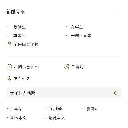
各種情報
「いちだいプログラミング教室」は、中高生にプログラミン
グや工作の楽しさを体験してもらうことを目的に、毎月１回
開催している教室です。
受験生
在学生
今月は「乱数に触れて、おみくじ、ガチャのシミュレーシ
卒業生
一般・企業
ョンをプログラミングしてみよう」のテーマで、乱数を用い
たシミュレーションをプログラミングを通して実装します。
学内限定情報
当日は、スタッフがプログラミングの書き方を教えながら進
めますので、事前知識なく参加することができます。
プログラミングに興味のある方、考えることが好きな方、
お問い合わせ
ご寄附
コンピュータが動く仕組みを知ってみたい方のご応募をお待
ちしています！
アクセス
開催日時：2019年９月23日 月曜日・祝日 13:00～16:00
開催場所：広島市立大学
参加申込：必要 申込ページは
こちら
お問合わせ先：ichidaiprogra(at)gmail.com
日本語
English
한국어
（E-mailを送付するときは(at)を@に置き換えて利用してく
简体中文
繁體中文
ださい）