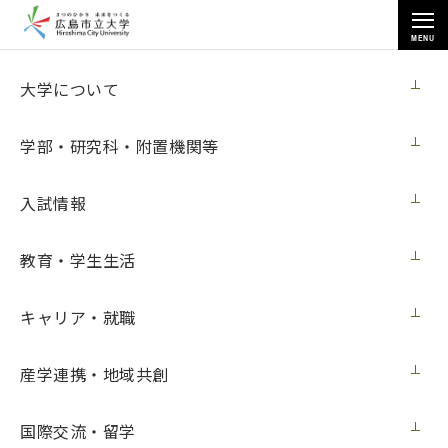
MENU
お知らせ
大学について
学部・研究科・附置機関等
入試情報
教育・学生生活
トップページ
>
お知らせ
>
[９月23日 開催] （中高生向け）いちだいプログラミング教室
キャリア・就職
[９月23日 開催] （中高生向け）いちだいプ
ログラミング教室
産学連携・地域共創
イベント
2019年8月19日（月）
国際交流・留学